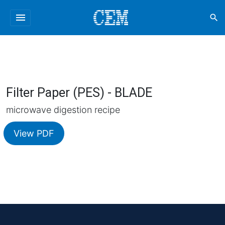
menu
search
Filter Paper (PES) - BLADE
microwave digestion recipe
View PDF