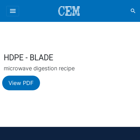
menu
search
HDPE - BLADE
microwave digestion recipe
View PDF