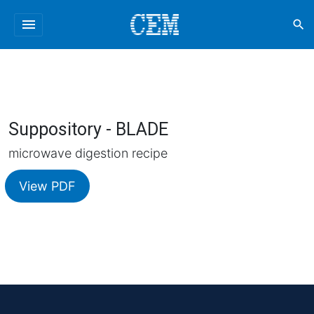
menu
search
Suppository - BLADE
microwave digestion recipe
View PDF