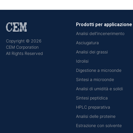
Prodotti per applicazione
Analisi dell'incenerimento
Copyright © 2026
Asciugatura
CEM Corporation
Analisi dei grassi
All Rights Reserved
Idrolisi
Digestione a microonde
Sintesi a microonde
Analisi di umidità e solidi
Sintesi peptidica
HPLC preparativa
Analisi delle proteine
Estrazione con solvente