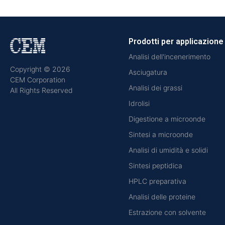
Prodotti per applicazione
Analisi dell'incenerimento
Copyright © 2026
Asciugatura
CEM Corporation
Analisi dei grassi
All Rights Reserved
Idrolisi
Digestione a microonde
Sintesi a microonde
Analisi di umidità e solidi
Sintesi peptidica
HPLC preparativa
Analisi delle proteine
Estrazione con solvente