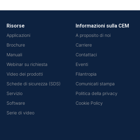
Risorse
Informazioni sulla CEM
Applicazioni
A proposito di noi
Brochure
Carriere
Manuali
Contattaci
Webinar su richiesta
Eventi
Video dei prodotti
Filantropia
Schede di sicurezza (SDS)
Comunicati stampa
Servizio
Politica della privacy
Software
Cookie Policy
Serie di video