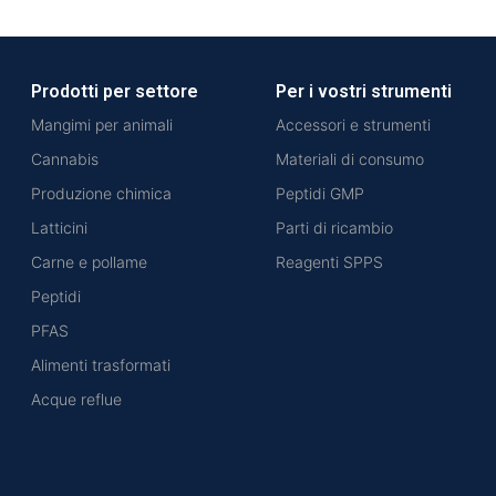
Prodotti per settore
Per i vostri strumenti
Mangimi per animali
Accessori e strumenti
Cannabis
Materiali di consumo
Produzione chimica
Peptidi GMP
Latticini
Parti di ricambio
Carne e pollame
Reagenti SPPS
Peptidi
PFAS
Alimenti trasformati
Acque reflue