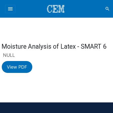
menu
search
Moisture Analysis of Latex - SMART 6
NULL
View PDF