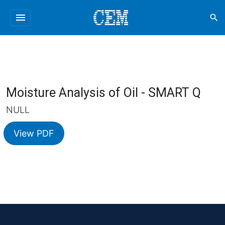
menu
search
Moisture Analysis of Oil - SMART Q
NULL
View PDF