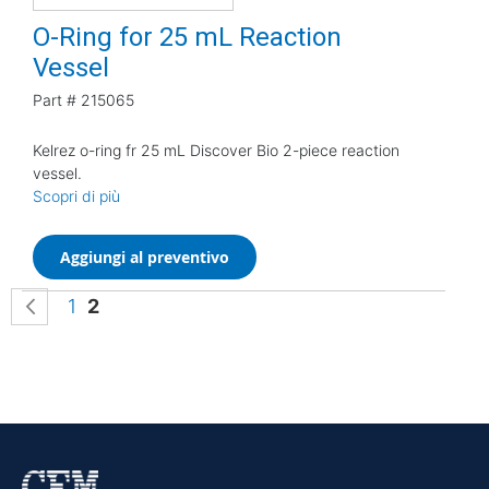
O-Ring for 25 mL Reaction
Vessel
Part #
215065
Kelrez o-ring fr 25 mL Discover Bio 2-piece reaction
vessel.
Scopri di più
Aggiungi al preventivo
Pagina
Pagina
Precedente
Pagina
Attualmente stai leggendo la pagina
1
2