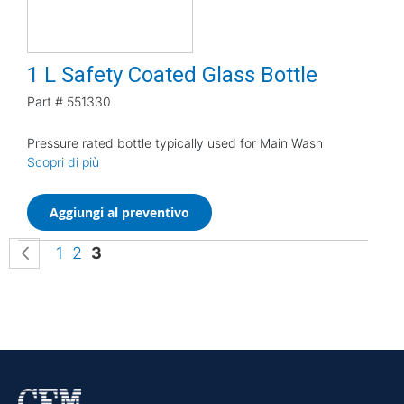
1 L Safety Coated Glass Bottle
Part #
551330
Pressure rated bottle typically used for Main Wash
Scopri di più
Aggiungi al preventivo
Pagina
Pagina
Precedente
Pagina
Pagina
Attualmente stai leggendo la pagina
1
2
3