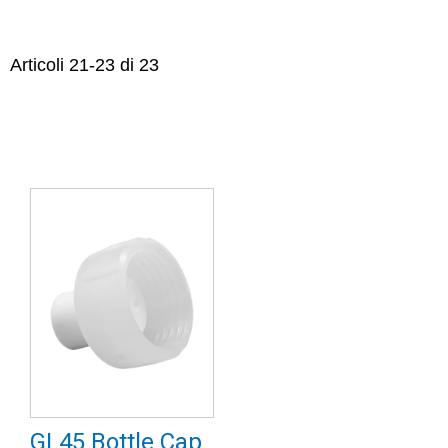
Articoli
21
-
23
di
23
GL45 Bottle Cap