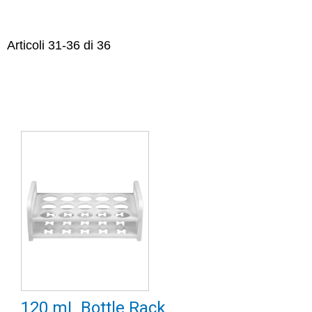
Articoli
31
-
36
di
36
120 mL Bottle Rack