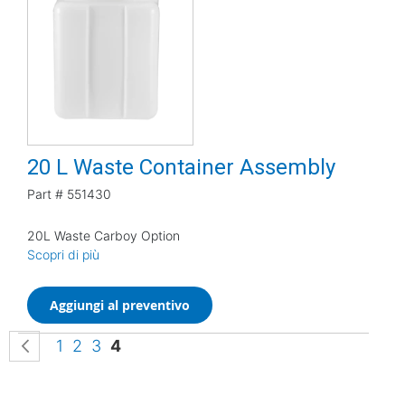
20 L Waste Container Assembly
Part #
551430
20L Waste Carboy Option
Scopri di più
Aggiungi al preventivo
Pagina
Pagina
Precedente
Pagina
Pagina
Pagina
Attualmente stai leggendo la pagina
1
2
3
4