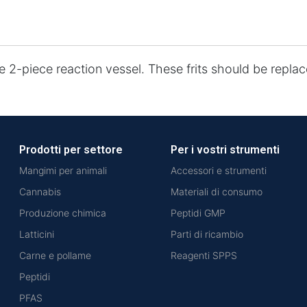
ue 2-piece reaction vessel. These frits should be repla
Prodotti per settore
Per i vostri strumenti
Mangimi per animali
Accessori e strumenti
Cannabis
Materiali di consumo
Produzione chimica
Peptidi GMP
Latticini
Parti di ricambio
Carne e pollame
Reagenti SPPS
Peptidi
PFAS