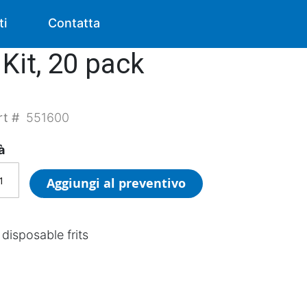
ti
Contatta
Kit, 20 pack
rt #
551600
à
Aggiungi al preventivo
 disposable frits