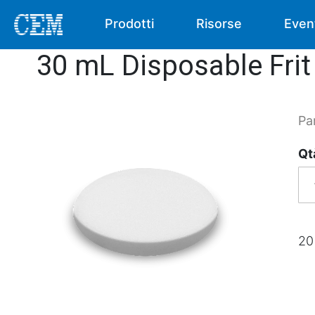
Prodotti
Risorse
Even
30 mL Disposable Frit 
Pa
Qt
20