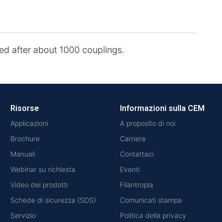
ced after about 1000 couplings.
Risorse
Informazioni sulla CEM
Applicazioni
A proposito di noi
Brochure
Carriere
Manuali
Contattaci
Webinar su richiesta
Eventi
Video dei prodotti
Filantropia
Schede di sicurezza (SDS)
Comunicati stampa
Servizio
Politica della privacy