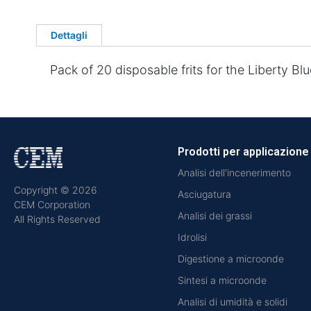
Dettagli
Pack of 20 disposable frits for the Liberty Bl
Prodotti per applicazione
Analisi dell'incenerimento
Copyright © 2026
Asciugatura
CEM Corporation
Analisi dei grassi
All Rights Reserved
Idrolisi
Digestione a microonde
Sintesi a microonde
Analisi di umidità e solidi