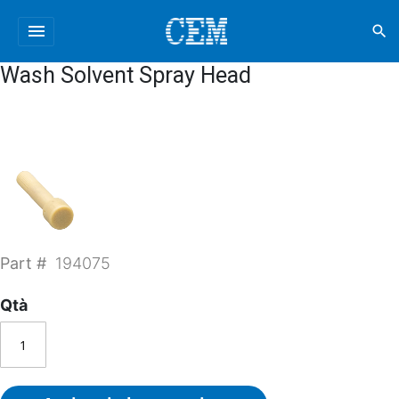
menu
search
Wash Solvent Spray Head
Part #
194075
Qtà