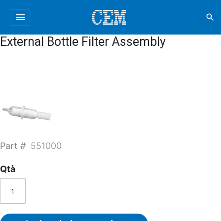
menu
search
External Bottle Filter Assembly
Part #
551000
Qtà