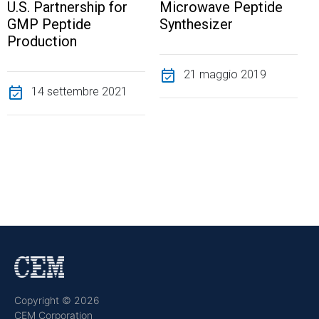
U.S. Partnership for
Microwave Peptide
GMP Peptide
Synthesizer
Production
event_available
21 maggio 2019
event_available
14 settembre 2021
Copyright © 2026
CEM Corporation