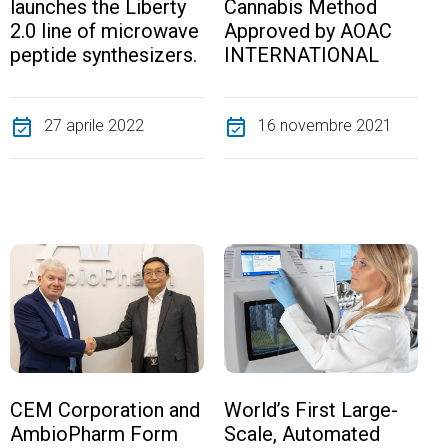
launches the Liberty
Cannabis Method
2.0 line of microwave
Approved by AOAC
peptide synthesizers.
INTERNATIONAL
event_available
27 aprile 2022
event_available
16 novembre 2021
CEM Corporation and
World’s First Large-
AmbioPharm Form
Scale, Automated