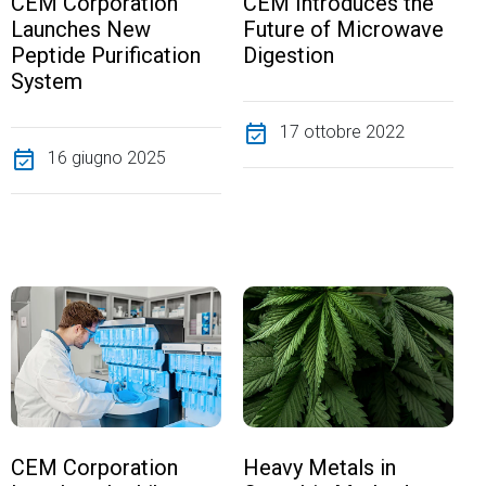
CEM Introduces the
CEM Corporation
Future of Microwave
Launches New
Digestion
Peptide Purification
System
event_available
17 ottobre 2022
event_available
16 giugno 2025
CEM Corporation
Heavy Metals in