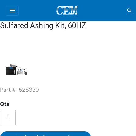
menu
search
Sulfated Ashing Kit, 60HZ
Part #
528330
Qtà