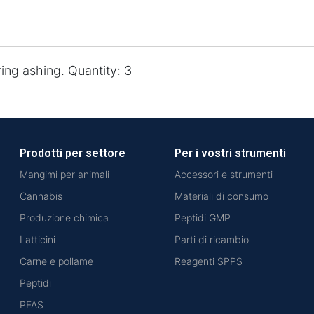
ring ashing. Quantity: 3
Prodotti per settore
Per i vostri strumenti
Mangimi per animali
Accessori e strumenti
Cannabis
Materiali di consumo
Produzione chimica
Peptidi GMP
Latticini
Parti di ricambio
Carne e pollame
Reagenti SPPS
Peptidi
PFAS