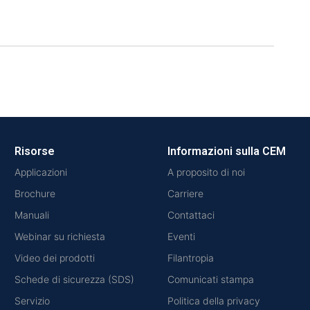
Risorse
Informazioni sulla CEM
Applicazioni
A proposito di noi
Brochure
Carriere
Manuali
Contattaci
Webinar su richiesta
Eventi
Video dei prodotti
Filantropia
Schede di sicurezza (SDS)
Comunicati stampa
Servizio
Politica della privacy