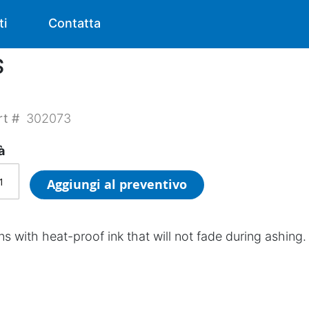
ti
Contatta
s
rt #
302073
à
Aggiungi al preventivo
ns with heat-proof ink that will not fade during ashing.