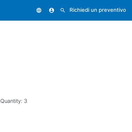
Richiedi un preventivo
language
account_circle
search
 Quantity: 3