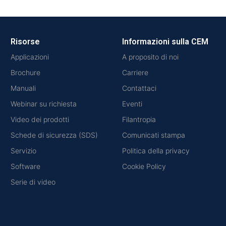
Risorse
Informazioni sulla CEM
Applicazioni
A proposito di noi
Brochure
Carriere
Manuali
Contattaci
Webinar su richiesta
Eventi
Video dei prodotti
Filantropia
Schede di sicurezza (SDS)
Comunicati stampa
Servizio
Politica della privacy
Software
Cookie Policy
Serie di video