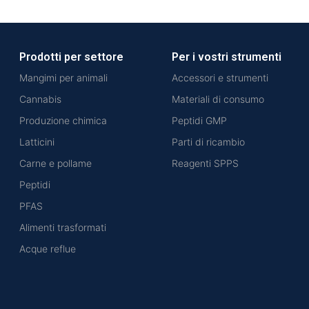
Prodotti per settore
Per i vostri strumenti
Mangimi per animali
Accessori e strumenti
Cannabis
Materiali di consumo
Produzione chimica
Peptidi GMP
Latticini
Parti di ricambio
Carne e pollame
Reagenti SPPS
Peptidi
PFAS
Alimenti trasformati
Acque reflue