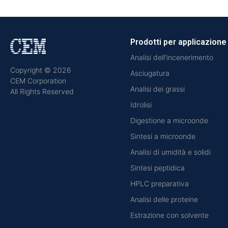
Prodotti per applicazione
Analisi dell'incenerimento
Copyright © 2026
Asciugatura
CEM Corporation
Analisi dei grassi
All Rights Reserved
Idrolisi
Digestione a microonde
Sintesi a microonde
Analisi di umidità e solidi
Sintesi peptidica
HPLC preparativa
Analisi delle proteine
Estrazione con solvente