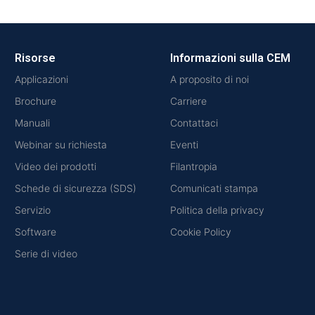
Risorse
Informazioni sulla CEM
Applicazioni
A proposito di noi
Brochure
Carriere
Manuali
Contattaci
Webinar su richiesta
Eventi
Video dei prodotti
Filantropia
Schede di sicurezza (SDS)
Comunicati stampa
Servizio
Politica della privacy
Software
Cookie Policy
Serie di video