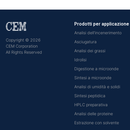
Prodotti per applicazione
Analisi dell'incenerimento
Copyright © 2026
Asciugatura
CEM Corporation
Analisi dei grassi
All Rights Reserved
Idrolisi
Digestione a microonde
Sintesi a microonde
Analisi di umidità e solidi
Sintesi peptidica
HPLC preparativa
Analisi delle proteine
Estrazione con solvente