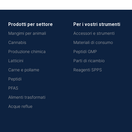
Prodotti per settore
Per i vostri strumenti
Mangimi per animali
Accessori e strumenti
Cannabis
Materiali di consumo
Produzione chimica
Peptidi GMP
Latticini
Parti di ricambio
Carne e pollame
Reagenti SPPS
Peptidi
PFAS
Alimenti trasformati
Acque reflue