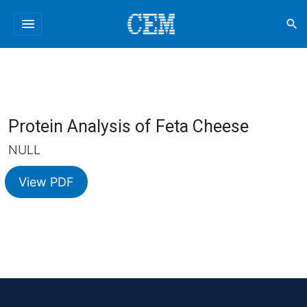
menu
search
Protein Analysis of Feta Cheese
NULL
View PDF