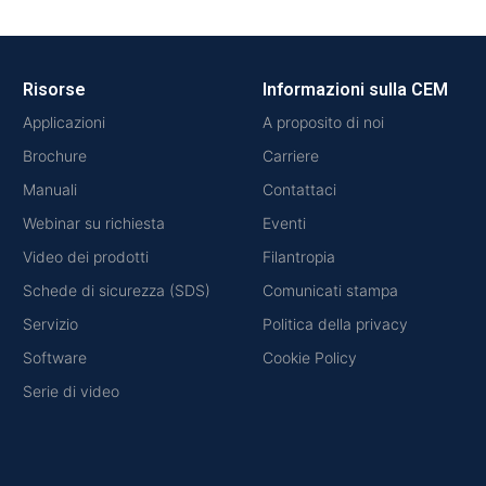
Risorse
Informazioni sulla CEM
Applicazioni
A proposito di noi
Brochure
Carriere
Manuali
Contattaci
Webinar su richiesta
Eventi
Video dei prodotti
Filantropia
Schede di sicurezza (SDS)
Comunicati stampa
Servizio
Politica della privacy
Software
Cookie Policy
Serie di video