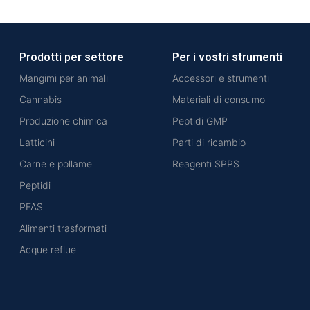
Prodotti per settore
Per i vostri strumenti
Mangimi per animali
Accessori e strumenti
Cannabis
Materiali di consumo
Produzione chimica
Peptidi GMP
Latticini
Parti di ricambio
Carne e pollame
Reagenti SPPS
Peptidi
PFAS
Alimenti trasformati
Acque reflue