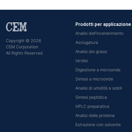
Prodotti per applicazione
Analisi dell'incenerimento
Copyright © 2026
Asciugatura
CEM Corporation
Analisi dei grassi
All Rights Reserved
Idrolisi
Digestione a microonde
Sintesi a microonde
Analisi di umidità e solidi
Sintesi peptidica
HPLC preparativa
Analisi delle proteine
Estrazione con solvente