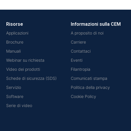
Risorse
Informazioni sulla CEM
Applicazioni
A proposito di noi
Brochure
Carriere
Manuali
Contattaci
Webinar su richiesta
Eventi
Video dei prodotti
Filantropia
Schede di sicurezza (SDS)
Comunicati stampa
Servizio
Politica della privacy
Software
Cookie Policy
Serie di video