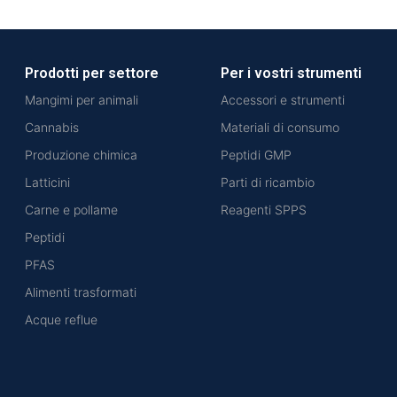
Prodotti per settore
Per i vostri strumenti
Mangimi per animali
Accessori e strumenti
Cannabis
Materiali di consumo
Produzione chimica
Peptidi GMP
Latticini
Parti di ricambio
Carne e pollame
Reagenti SPPS
Peptidi
PFAS
Alimenti trasformati
Acque reflue