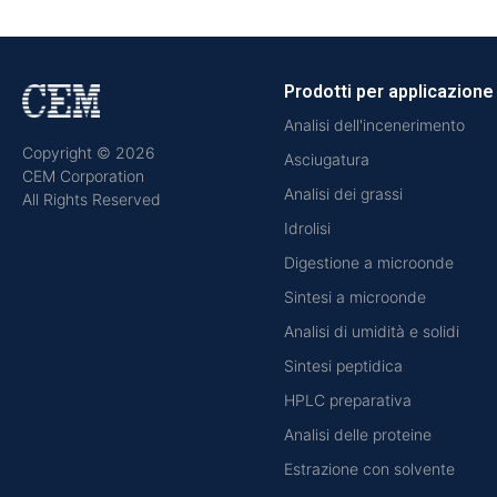
Prodotti per applicazione
Analisi dell'incenerimento
Copyright © 2026
Asciugatura
CEM Corporation
Analisi dei grassi
All Rights Reserved
Idrolisi
Digestione a microonde
Sintesi a microonde
Analisi di umidità e solidi
Sintesi peptidica
HPLC preparativa
Analisi delle proteine
Estrazione con solvente