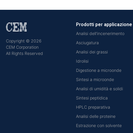
Prodotti per applicazione
Analisi dell'incenerimento
Copyright © 2026
Asciugatura
CEM Corporation
Analisi dei grassi
All Rights Reserved
Idrolisi
Digestione a microonde
Sintesi a microonde
Analisi di umidità e solidi
Sintesi peptidica
HPLC preparativa
Analisi delle proteine
Estrazione con solvente