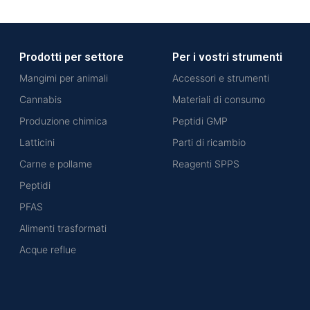
Prodotti per settore
Per i vostri strumenti
Mangimi per animali
Accessori e strumenti
Cannabis
Materiali di consumo
Produzione chimica
Peptidi GMP
Latticini
Parti di ricambio
Carne e pollame
Reagenti SPPS
Peptidi
PFAS
Alimenti trasformati
Acque reflue