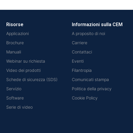
Risorse
Informazioni sulla CEM
Applicazioni
A proposito di noi
Brochure
Carriere
Manuali
Contattaci
Webinar su richiesta
Eventi
Video dei prodotti
Filantropia
Schede di sicurezza (SDS)
Comunicati stampa
Servizio
Politica della privacy
Software
Cookie Policy
Serie di video