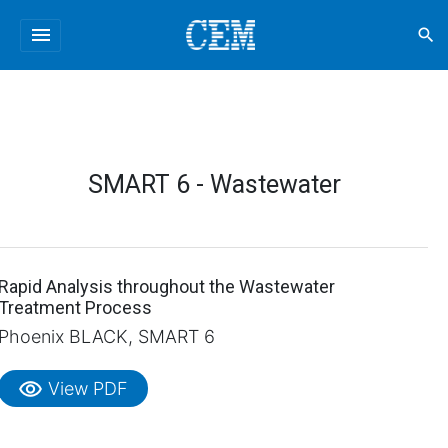
menu
search
SMART 6 - Wastewater
Rapid Analysis throughout the Wastewater
Treatment Process
Phoenix BLACK, SMART 6
visibility
View PDF