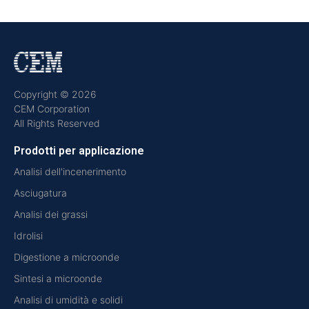
Copyright © 2026
CEM Corporation
All Rights Reserved
Prodotti per applicazione
Analisi dell'incenerimento
Asciugatura
Analisi dei grassi
Idrolisi
Digestione a microonde
Sintesi a microonde
Analisi di umidità e solidi