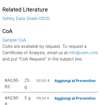
Related Literature
Safety Data Sheet (SDS)
CoA
Sample CoA
CoAs are available by request. To request a
Certificate of Analysis, email us at
info@cem.com
and put "CoA Request" in the subject line.
#A036-
25
Aggiungi al Preventivo
301,00 €
B5
g
#A036-
5 g
Aggiungi al Preventivo
119,00 €
B