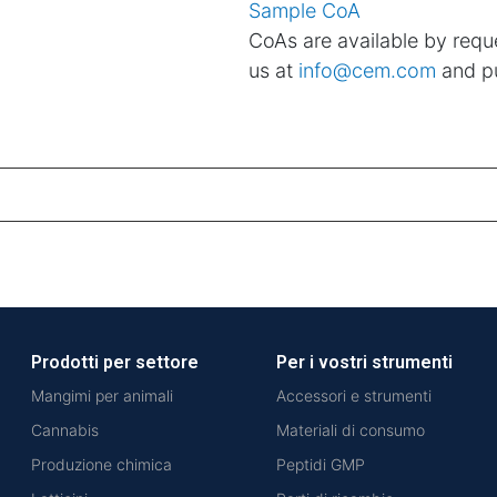
Sample CoA
CoAs are available by reque
us at
info@cem.com
and pu
Prodotti per settore
Per i vostri strumenti
Mangimi per animali
Accessori e strumenti
Cannabis
Materiali di consumo
Produzione chimica
Peptidi GMP