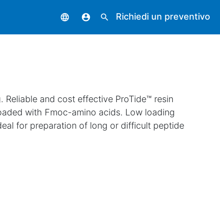
Richiedi un preventivo
language
account_circle
search
 Reliable and cost effective ProTide™ resin
loaded with Fmoc-amino acids. Low loading
eal for preparation of long or difficult peptide