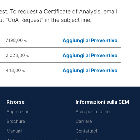
st. To request a Certificate of Analysis, email
t "CoA Request" in the subject line.
Aggiungi al Preventivo
7.198,00 €
Aggiungi al Preventivo
2.023,00 €
Aggiungi al Preventivo
443,00 €
Risorse
Informazioni sulla CEM
Applicazioni
A proposito di noi
Brochure
Carriere
Manuali
Contattaci