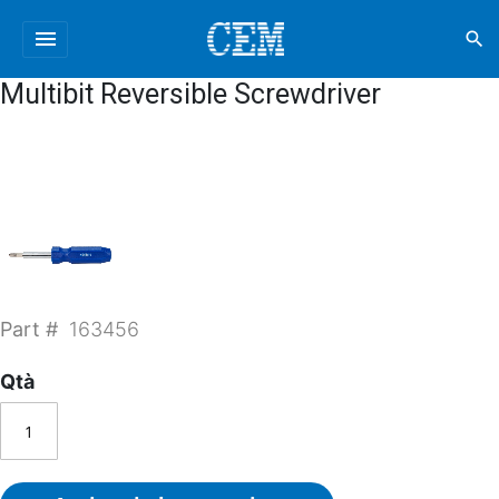
menu
search
Multibit Reversible Screwdriver
Part #
163456
Qtà