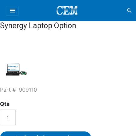
menu
search
Synergy Laptop Option
Part #
909110
Qtà