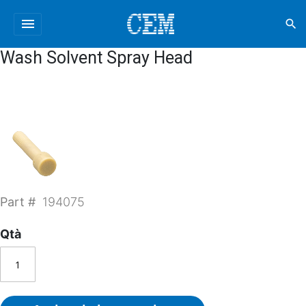
menu
search
Wash Solvent Spray Head
Part #
194075
Qtà