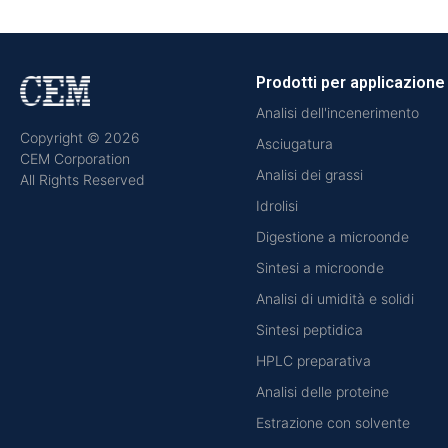
Prodotti per applicazione
Analisi dell'incenerimento
Copyright © 2026
Asciugatura
CEM Corporation
Analisi dei grassi
All Rights Reserved
Idrolisi
Digestione a microonde
Sintesi a microonde
Analisi di umidità e solidi
Sintesi peptidica
HPLC preparativa
Analisi delle proteine
Estrazione con solvente