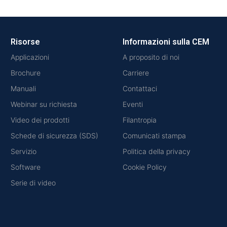
Risorse
Informazioni sulla CEM
Applicazioni
A proposito di noi
Brochure
Carriere
Manuali
Contattaci
Webinar su richiesta
Eventi
Video dei prodotti
Filantropia
Schede di sicurezza (SDS)
Comunicati stampa
Servizio
Politica della privacy
Software
Cookie Policy
Serie di video