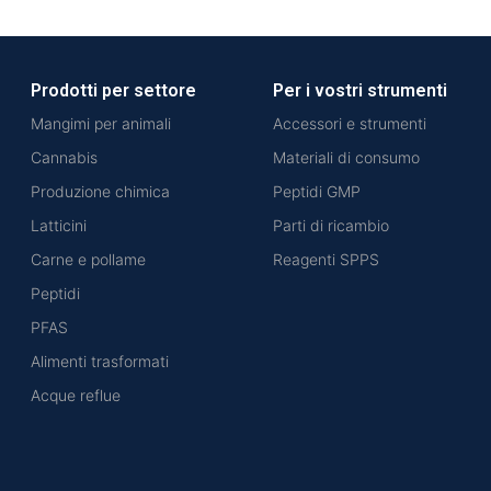
Prodotti per settore
Per i vostri strumenti
Mangimi per animali
Accessori e strumenti
Cannabis
Materiali di consumo
Produzione chimica
Peptidi GMP
Latticini
Parti di ricambio
Carne e pollame
Reagenti SPPS
Peptidi
PFAS
Alimenti trasformati
Acque reflue