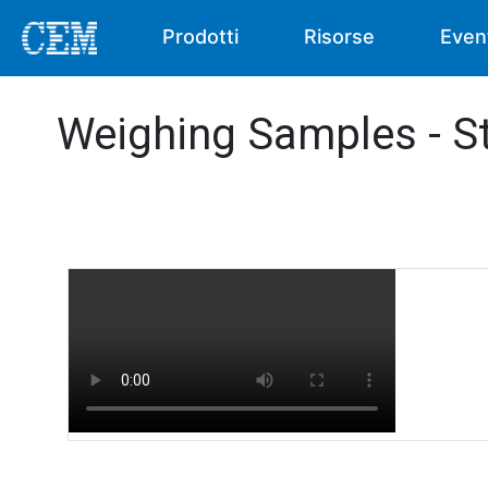
Prodotti
Risorse
Even
Weighing Samples - St