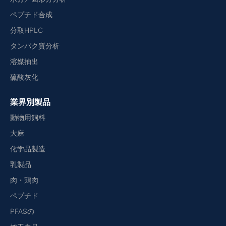
ペプチド合成
分取HPLC
タンパク質分析
溶媒抽出
硫酸灰化
業界別製品
動物用飼料
大麻
化学品製造
乳製品
肉・鶏肉
ペプチド
PFASの