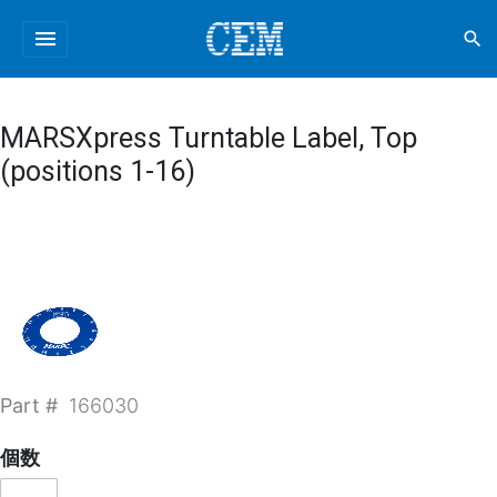
menu
search
MARSXpress Turntable Label, Top
(positions 1-16)
Part #
166030
個数