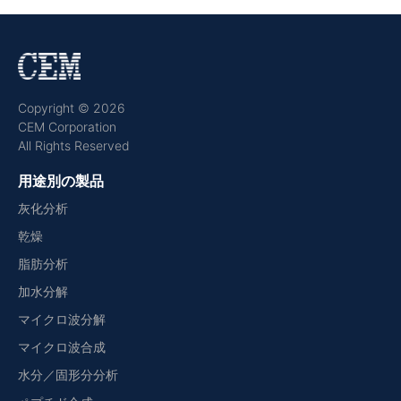
Copyright © 2026
CEM Corporation
All Rights Reserved
用途別の製品
灰化分析
乾燥
脂肪分析
加水分解
マイクロ波分解
マイクロ波合成
水分／固形分分析