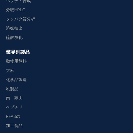
ペプチド合成
分取HPLC
タンパク質分析
溶媒抽出
硫酸灰化
業界別製品
動物用飼料
大麻
化学品製造
乳製品
肉・鶏肉
ペプチド
PFASの
加工食品