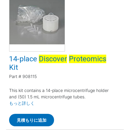
14-place
Discover
Proteomics
Kit
Part #
908115
This kit contains a 14-place microcentrifuge holder
and (50) 1.5 mL microcentrifuge tubes.
もっと詳しく
見積もりに追加