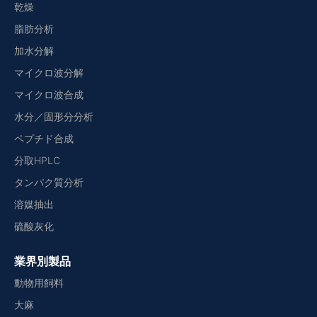
乾燥
脂肪分析
加水分解
マイクロ波分解
マイクロ波合成
水分／固形分分析
ペプチド合成
分取HPLC
タンパク質分析
溶媒抽出
硫酸灰化
業界別製品
動物用飼料
大麻