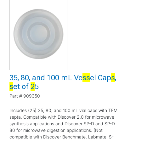
35, 80, and 100 mL Ve
s
s
el Cap
s
,
s
et of
2
5
Part #
909350
Includes (25) 35, 80, and 100 mL vial caps with TFM
septa. Compatible with Discover 2.0 for microwave
synthesis applications and Discover SP-D and SP-D
80 for microwave digestion applications. (Not
compatible with Discover Benchmate, Labmate, S-