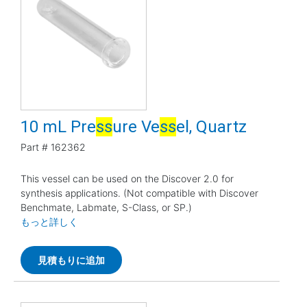
10 mL Pre
s
s
ure Ve
s
s
el, Quartz
Part #
162362
This vessel can be used on the Discover 2.0 for
synthesis applications. (Not compatible with Discover
Benchmate, Labmate, S-Class, or SP.)
もっと詳しく
見積もりに追加