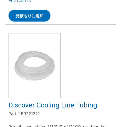
見積もりに追加
Discover Cooling Line Tubing
Part #
BR221221
Polyethylene tubing, 5/32" ID x 1/4" OD, used for the