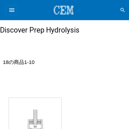
menu
search
Discover Prep Hydrolysis
18
の商品
1
-
10