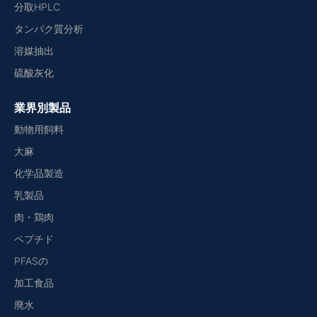
分取HPLC
タンパク質分析
溶媒抽出
硫酸灰化
業界別製品
動物用飼料
大麻
化学品製造
乳製品
肉・鶏肉
ペプチド
PFASの
加工食品
廃水