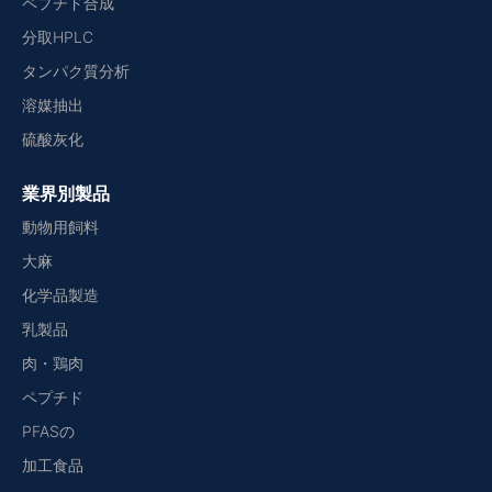
ペプチド合成
分取HPLC
タンパク質分析
溶媒抽出
硫酸灰化
業界別製品
動物用飼料
大麻
化学品製造
乳製品
肉・鶏肉
ペプチド
PFASの
加工食品