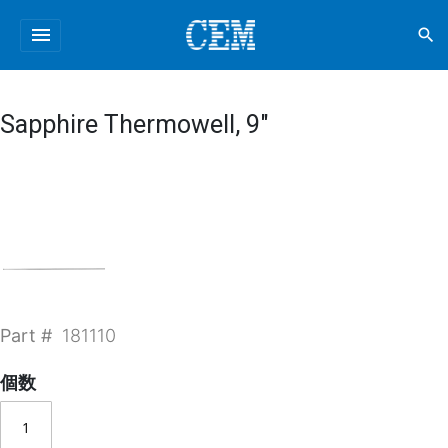
menu
search
Sapphire Thermowell, 9"
Part #
181110
個数