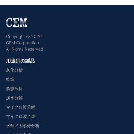
Copyright © 2026
CEM Corporation
All Rights Reserved
用途別の製品
灰化分析
乾燥
脂肪分析
加水分解
マイクロ波分解
マイクロ波合成
水分／固形分分析