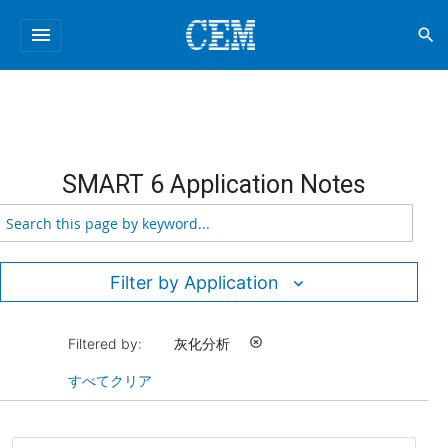
menu
search
SMART 6 Application Notes
Filter by Application
Filtered by:
灰化分析
highlight_off
すべてクリア