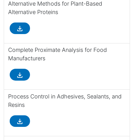
Alternative Methods for Plant-Based
Alternative Proteins
file_download
Complete Proximate Analysis for Food
Manufacturers
file_download
Process Control in Adhesives, Sealants, and
Resins
file_download