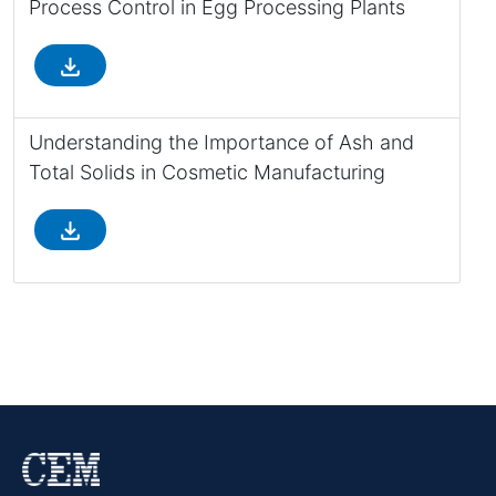
Process Control in Egg Processing Plants
file_download
Understanding the Importance of Ash and
Total Solids in Cosmetic Manufacturing
file_download