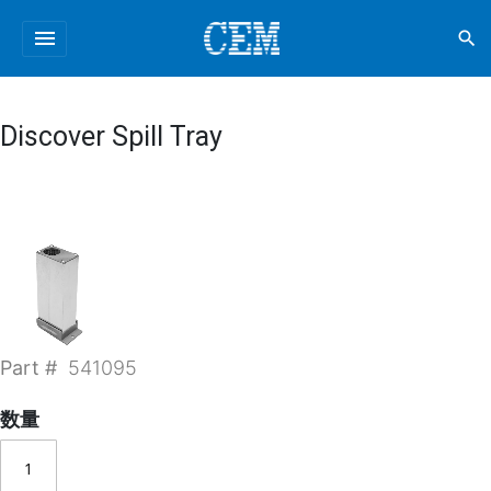
menu
search
Discover Spill Tray
Part #
541095
数量