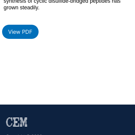
synthesis of cyclic disulfide-bridged peptides has
grown steadily.
View PDF