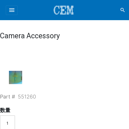
menu
search
Camera Accessory
Part #
551260
数量