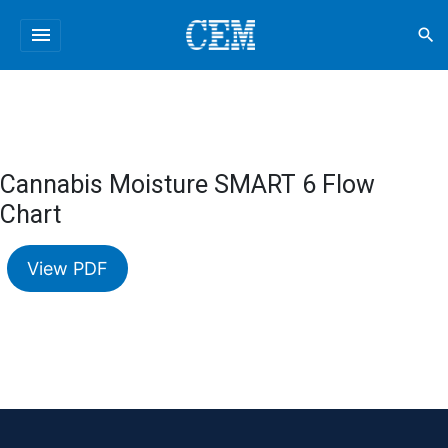
menu
search
Cannabis Moisture SMART 6 Flow
Chart
View PDF