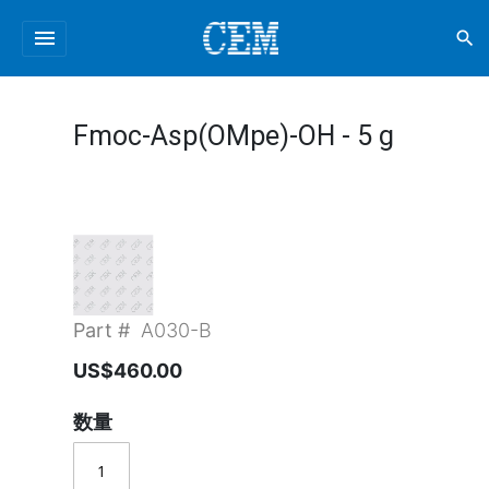
menu
search
Fmoc-Asp(OMpe)-OH - 5 g
Part #
A030-B
US$460.00
数量