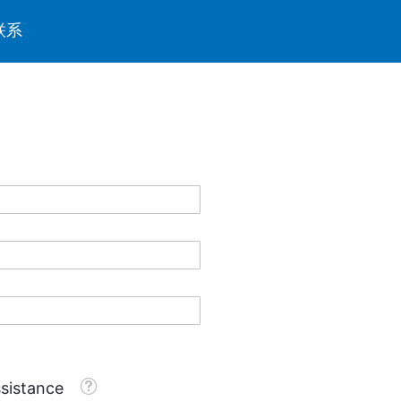
联系
Tooltip
sistance