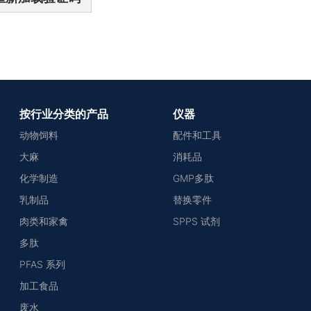
按行业分类的产品
仪器
动物饲料
配件和工具
大麻
消耗品
化学制造
GMP多肽
乳制品
替换零件
肉类和家禽
SPPS 试剂
多肽
PFAS 系列
加工食品
废水