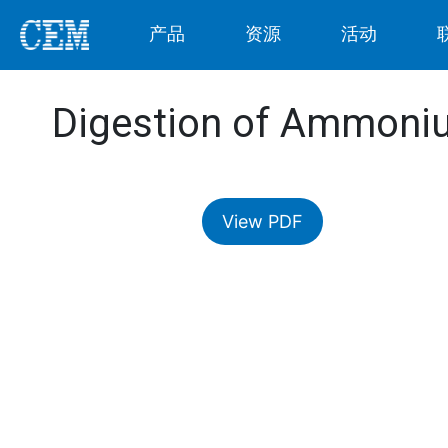
产品
资源
活动
Digestion of Ammoniu
View PDF