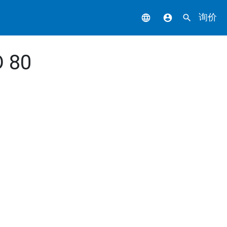
询价
language
account_circle
search
D 80