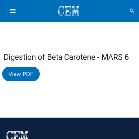
menu
search
Digestion of Beta Carotene - MARS 6
View PDF