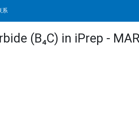
联系
rbide (B₄C) in iPrep - MA