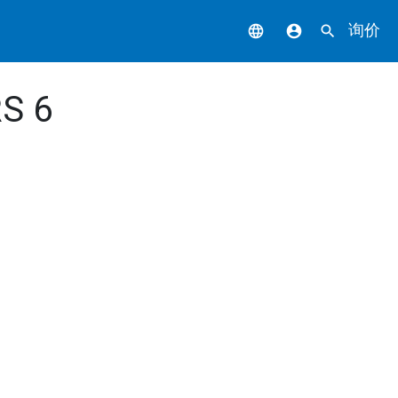
询价
language
account_circle
search
RS 6