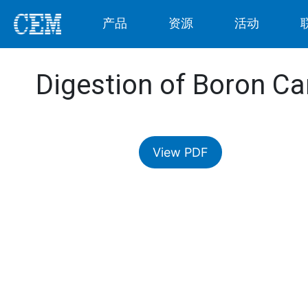
产品
资源
活动
Digestion of Boron Ca
View PDF