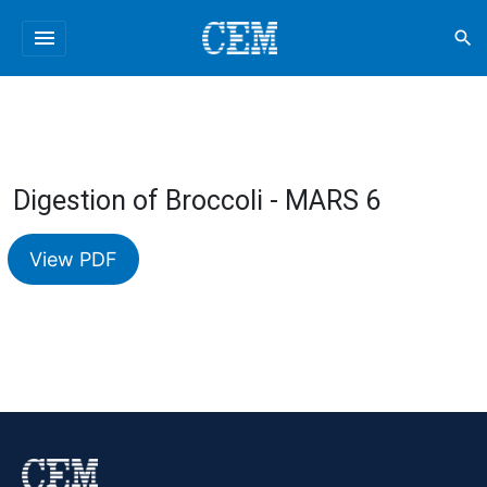
menu
search
Digestion of Broccoli - MARS 6
View PDF