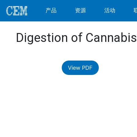
产品
资源
活动
Digestion of Cannabi
View PDF