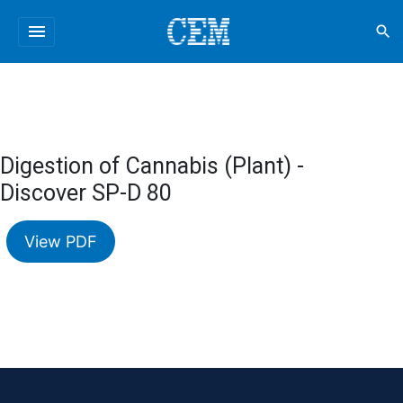
menu
search
Digestion of Cannabis (Plant) -
Discover SP-D 80
View PDF