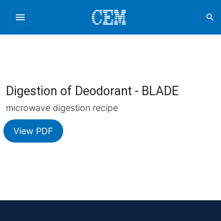
menu
search
Digestion of Deodorant - BLADE
microwave digestion recipe
View PDF